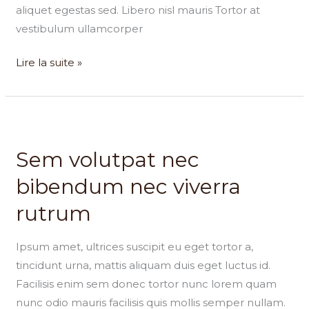
aliquet egestas sed. Libero nisl mauris Tortor at
vestibulum ullamcorper
Lire la suite »
Sem
volutpat
Sem volutpat nec
nec
bibendum
bibendum nec viverra
nec
rutrum
viverra
rutrum
Ipsum amet, ultrices suscipit eu eget tortor a,
tincidunt urna, mattis aliquam duis eget luctus id.
Facilisis enim sem donec tortor nunc lorem quam
nunc odio mauris facilisis quis mollis semper nullam.