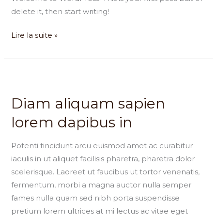
delete it, then start writing!
Lire la suite »
Diam
aliquam
Diam aliquam sapien
sapien
lorem
lorem dapibus in
dapibus
in
Potenti tincidunt arcu euismod amet ac curabitur
iaculis in ut aliquet facilisis pharetra, pharetra dolor
scelerisque. Laoreet ut faucibus ut tortor venenatis,
fermentum, morbi a magna auctor nulla semper
fames nulla quam sed nibh porta suspendisse
pretium lorem ultrices at mi lectus ac vitae eget